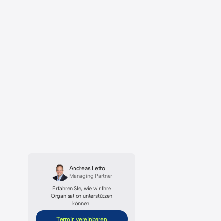
DE
EN
Globa
Verst
Werts
Integ
Balan
Bitte bea
internati
HR-Admini
Introduction
Daten aus
einen glo
verwiesen
Andreas Letto
der nachf
Managing Partner
Erfahren SIe, wie wir Ihre
Glo
Organisation unterstützen
können.
Analy
Termin vereinbaren