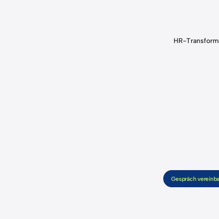
atenfeld
Datenfeldausprägungen
HR-Transform
KPIs festlegen, welche Sie auf den HR-Reporting-Dashboards visualisier
Hillier, 2023
ptive Analysen
Gespräch vereinb
ete Schlüsselfragen:
ANGEBOT