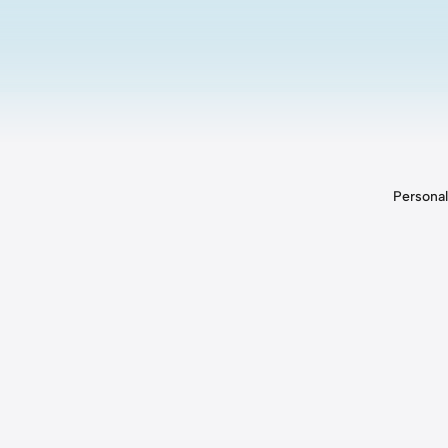
Zurück zu den Insights
Personal
HR-IT-Strategie & Implementierung
HR-Softwareauswahl